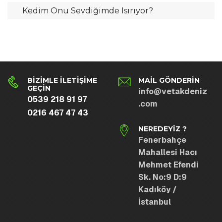
Kedim Onu Sevdiğimde Isırıyor?
BIZIMLE İLETIŞIME
MAIL GÖNDERIN
GEÇIN
info@vetakdeniz
0539 218 91 97
.com
0216 467 47 43
NEREDEYIZ ?
Fenerbahçe
Mahallesi Hacı
Mehmet Efendi
Sk. No:9 D:9
Kadıköy /
İstanbul