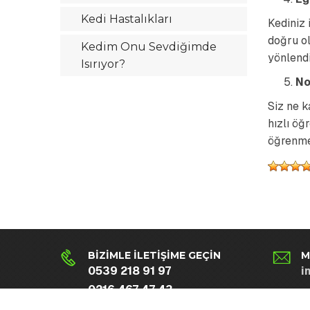
Kedi Hastalıkları
Kediniz 
doğru o
Kedim Onu Sevdiğimde
yönlendi
Isırıyor?
No
Siz ne k
hızlı öğ
öğrenmel
BIZIMLE İLETIŞIME GEÇIN
M
0539 218 91 97
i
0216 467 47 43