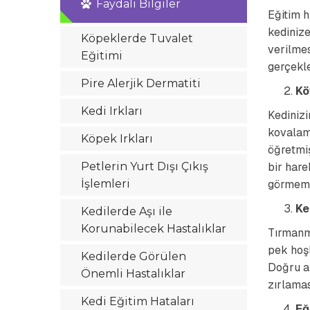
Faydalı Bilgiler
Eğitim h
kedinize
Köpeklerde Tuvalet
verilmes
Eğitimi
gerçekle
Pire Alerjik Dermatiti
Kö
Kedi Irkları
Kedinizi
kovalama
Köpek Irkları
öğretmiş
Petlerin Yurt Dışı Çıkış
bir hare
İşlemleri
görmemiş
Ke
Kedilerde Aşı ile
Korunabilecek Hastalıklar
Tırmanma
pek hoşl
Kedilerde Görülen
Doğru al
Önemli Hastalıklar
zırlamas
Kedi Eğitim Hataları
Eğ