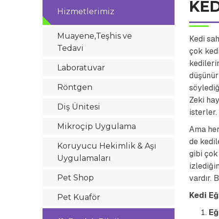
KED
Hizmetlerimiz
Muayene,Teşhis ve
Kedi sa
Tedavi
çok kedi
kedileri
Laboratuvar
düşünürl
Röntgen
söylediğ
Zeki ha
Diş Ünitesi
isterler.
Mikroçip Uygulama
Ama her
de kedi
Koruyucu Hekimlik & Aşı
gibi ço
Uygulamaları
izlediği
Pet Shop
vardır. 
Kedi Eğ
Pet Kuaför
Eğ