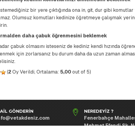
istemediğiniz bir yere çıktığında ona in, git, dur gibi komutl
lmaz. Olumsuz komutları kedinize öğretmeye çalışmak yerine
rin.
rmalden daha çabuk öğrenmesini beklemek
adar çabuk olmasını isteseniz de kediniz kendi hızında öğrene
renmek için zorlarsanız bu durum daha da uzun zaman almasına
isiniz.
(
2
Oy Verildi, Ortalama:
5,00
out of 5)
AIL GÖNDERIN
NEREDEYIZ ?
nfo@vetakdeniz.com
Fenerbahçe Mahalles
Mehmet Efendi Sk. N
D:9 Kadıköy / İstanb