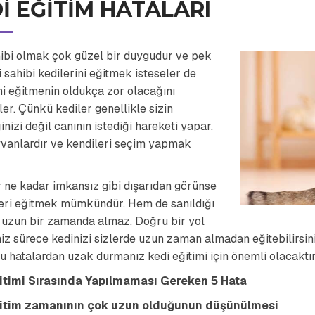
I EĞITIM HATALARI
hibi olmak çok güzel bir duygudur ve pek
 sahibi kedilerini eğitmek isteseler de
ni eğitmenin oldukça zor olacağını
er. Çünkü kediler genellikle sizin
inizi değil canının istediği hareketi yapar.
yvanlardır ve kendileri seçim yapmak
 ne kadar imkansız gibi dışarıdan görünse
leri eğitmek mümkündür. Hem de sanıldığı
k uzun bir zamanda almaz. Doğru bir yol
niz sürece kedinizi sizlerde uzun zaman almadan eğitebilirsini
Bu hatalardan uzak durmanız kedi eğitimi için önemli olacaktır
itimi Sırasında Yapılmaması Gereken 5 Hata
itim zamanının çok uzun olduğunun düşünülmesi