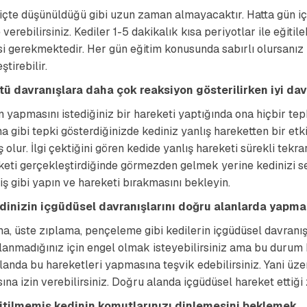
içte düşünüldüğü gibi uzun zaman almayacaktır. Hatta gün iç
 verebilirsiniz. Kediler 1-5 dakikalık kısa periyotlar ile eğitil
i gerekmektedir. Her gün eğitim konusunda sabırlı olursanız
ştirebilir.
tü davranışlara daha çok reaksiyon gösterilirken iyi da
n yapmasını istediğiniz bir hareketi yaptığında ona hiçbir t
 gibi tepki gösterdiğinizde kediniz yanlış hareketten bir etki
 olur. İlgi çektiğini gören kedide yanlış hareketi sürekli tek
keti gerçekleştirdiğinde görmezden gelmek yerine kedinizi sev
 gibi yapın ve hareketi bırakmasını bekleyin.
dinizin içgüdüsel davranışlarını doğru alanlarda yapmas
, üste zıplama, pençeleme gibi kedilerin içgüdüsel davranışl
anmadığınız için engel olmak isteyebilirsiniz ama bu durum ke
anda bu hareketleri yapmasına teşvik edebilirsiniz. Yani üzer
ına izin verebilirsiniz. Doğru alanda içgüdüsel hareket ettiğ
itilmemiş kedinin komutlarınızı dinlemesini beklemek