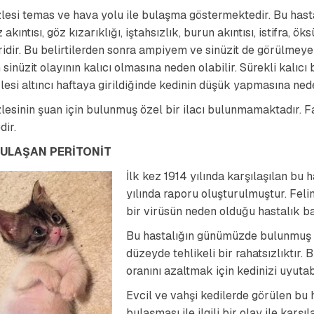
lesi temas ve hava yolu ile bulaşma göstermektedir. Bu hasta
z akıntısı, göz kızarıklığı, iştahsızlık, burun akıntısı, istifra
eridir. Bu belirtilerden sonra ampiyem ve sinüzit de görülmeye
sinüzit olayının kalıcı olmasına neden olabilir. Sürekli kalıcı
lesi altıncı haftaya girildiğinde kedinin düşük yapmasına ned
lesinin şuan için bulunmuş özel bir ilacı bulunmamaktadır. 
dir.
BULAŞAN PERİTONİT
İlk kez 1914 yılında karşılaşılan bu
yılında raporu oluşturulmuştur. Felin
bir virüsün neden olduğu hastalık bağ
Bu hastalığın günümüzde bulunmuş b
düzeyde tehlikeli bir rahatsızlıktır. 
oranını azaltmak için kedinizi uyutabi
Evcil ve vahşi kedilerde görülen bu 
bulaşması ile ilgili bir olay ile karşıl