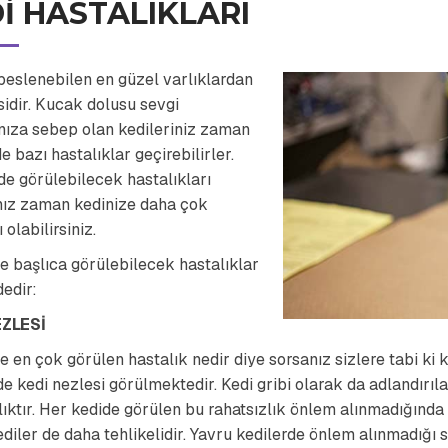
I HASTALIKLARI
beslenebilen en güzel varlıklardan
sidir. Kucak dolusu sevgi
ıza sebep olan kedileriniz zaman
de bazı hastalıklar geçirebilirler.
de görülebilecek hastalıkları
ınız zaman kedinize daha çok
 olabilirsiniz.
e başlıca görülebilecek hastalıklar
dedir:
EZLESİ
e en çok görülen hastalık nedir diye sorsanız sizlere tabi ki 
de kedi nezlesi görülmektedir. Kedi gribi olarak da adlandırıl
lıktır. Her kedide görülen bu rahatsızlık önlem alınmadığında 
diler de daha tehlikelidir. Yavru kedilerde önlem alınmadığı s