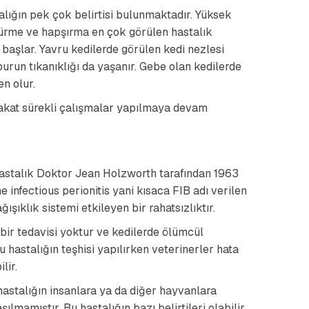
lığın pek çok belirtisi bulunmaktadır. Yüksek
, öksürme ve hapşırma en çok görülen hastalık
 başlar. Yavru kedilerde görülen kedi nezlesi
 burun tıkanıklığı da yaşanır. Gebe olan kedilerde
en olur.
Fakat sürekli çalışmalar yapılmaya devam
 hastalık Doktor Jean Holzworth tarafından 1963
e infectious perionitis yani kısaca FIB adı verilen
ışıklık sistemi etkileyen bir rahatsızlıktır.
ir tedavisi yoktur ve kedilerde ölümcül
Bu hastalığın teşhisi yapılırken veterinerler hata
lir.
hastalığın insanlara ya da diğer hayvanlara
aşılmamıştır. Bu hastalığın bazı belirtileri olabilir.