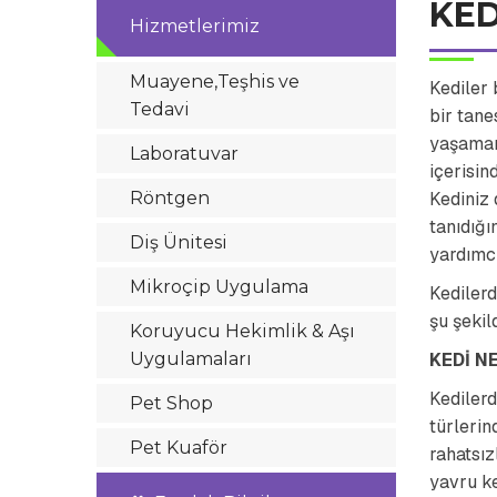
KED
Hizmetlerimiz
Muayene,Teşhis ve
Kediler 
Tedavi
bir tane
yaşaman
Laboratuvar
içerisin
Röntgen
Kediniz 
tanıdığ
Diş Ünitesi
yardımcı
Mikroçip Uygulama
Kedilerd
şu şekil
Koruyucu Hekimlik & Aşı
Uygulamaları
KEDİ N
Kedilerd
Pet Shop
türlerin
Pet Kuaför
rahatsız
yavru ke