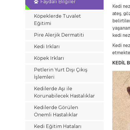
Faydalı Bilgiler
Kedi nez
ateş, gö
Köpeklerde Tuvalet
belirtil
Eğitimi
yaşanan 
Pire Alerjik Dermatiti
kedi nez
Kedi nez
Kedi Irkları
etmekte
Köpek Irkları
KEDİL 
Petlerin Yurt Dışı Çıkış
İşlemleri
Kedilerde Aşı ile
Korunabilecek Hastalıklar
Kedilerde Görülen
Önemli Hastalıklar
Kedi Eğitim Hataları