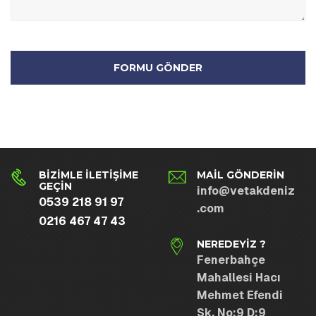
BIZIMLE İLETIŞIME
MAIL GÖNDERIN
GEÇIN
info@vetakdeniz
0539 218 91 97
.com
0216 467 47 43
NEREDEYIZ ?
Fenerbahçe
Mahallesi Hacı
Mehmet Efendi
Sk. No:9 D:9