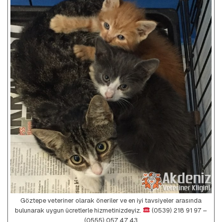
Göztepe veteriner olarak öneriler ve en iyi tavsiyeler arasında
bulunarak uygun ücretlerle hizmetinizdeyiz.
(0539) 218 91 97 –
(0555) 057 47 43