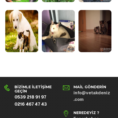
BIZIMLE İLETIŞIME
MAIL GÖNDERIN
GEÇIN
info@vetakdeniz
0539 218 91 97
.com
0216 467 47 43
NEREDEYIZ ?