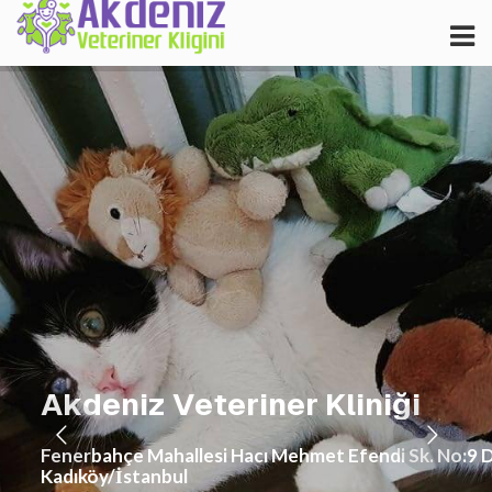
A
k
d
e
n
i
z
V
e
t
e
r
i
n
e
r
K
l
i
n
i
ğ
i
Fenerbahçe Mahallesi Hacı Mehmet Efendi Sk. No:9 
Kadıköy/İstanbul